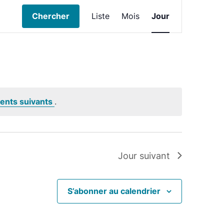
Navigation
Chercher
Liste
Mois
Jour
de
vues
Évènement
nts suivants
.
Jour suivant
S’abonner au calendrier