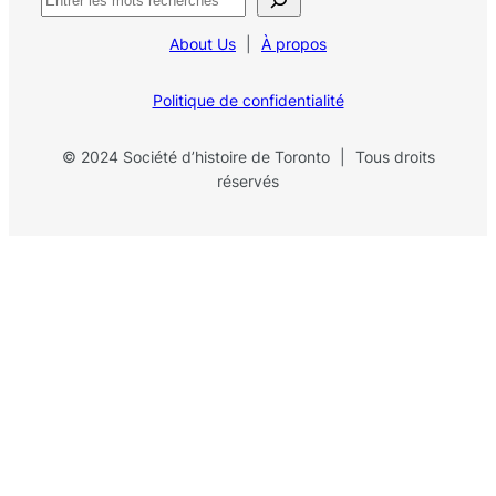
e
c
About Us
|
À propos
h
e
Politique de confidentialité
r
c
© 2024 Société d’histoire de Toronto
|
Tous droits
h
réservés
e
r